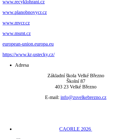
www.recyklohrani.cz
www.planobnovycr.cz
www.mvcr.cz
www.msmt.cz
european-union.europa.eu
https://www.kr-ustecky.cz/
Adresa
Základní škola Velké Březno
Školní 87
403 23 Velké Březno
E-mail:
info@zsvelkebrezno.cz
CAORLE 2026