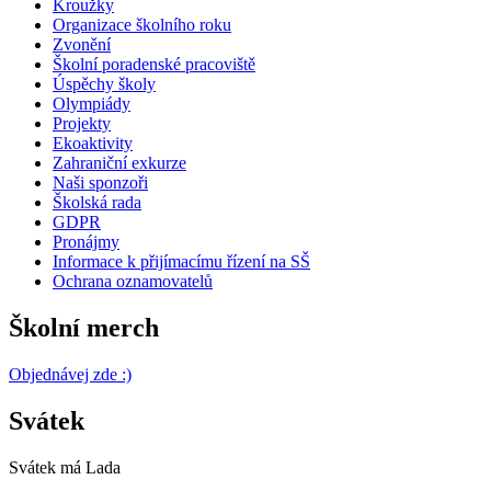
Kroužky
Organizace školního roku
Zvonění
Školní poradenské pracoviště
Úspěchy školy
Olympiády
Projekty
Ekoaktivity
Zahraniční exkurze
Naši sponzoři
Školská rada
GDPR
Pronájmy
Informace k přijímacímu řízení na SŠ
Ochrana oznamovatelů
Školní merch
Objednávej zde :)
Svátek
Svátek má
Lada