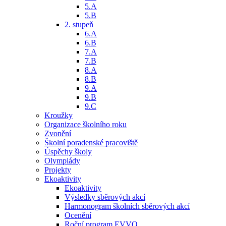
5.A
5.B
2. stupeň
6.A
6.B
7.A
7.B
8.A
8.B
9.A
9.B
9.C
Kroužky
Organizace školního roku
Zvonění
Školní poradenské pracoviště
Úspěchy školy
Olympiády
Projekty
Ekoaktivity
Ekoaktivity
Výsledky sběrových akcí
Harmonogram školních sběrových akcí
Ocenění
Roční program EVVO