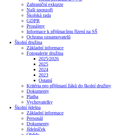
Zahraniční exkurze
Naši sponzoři
Školská rada
GDPR
Pronájmy
Informace k přijímacímu řízení na SŠ
Ochrana oznamovatelů
Školní družina
Základní informace
Fotogalerie družina
2025⁄2026
2025
2024
2023
Ostatní
Kritéria pro příjímaní žáků do školní družiny
Dokumenty
Platba
Vychovatelky
Školní jídelna
Základní informace
Personál
Dokumenty
Jídelníček
Obědy