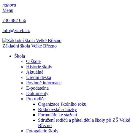
nahoru
Menu
736 482 656
info@zs-vb.cz
Základní škola
Velké Březno
Škola
O škole
Historie školy
Aktuálně
Úřední deska
Povinné informace
E-podatelna
Dokumenty
Pro rodiče
Organizace školního roku
Rodičovské schůzky
Formuláře ke stažení
Sdružení rodičů a přátel dětí a školy při ZŠ Velké
Březno
Fotogalerie školy