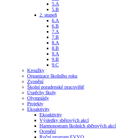
5.A
5.B
2. stupeň
6.A
6.B
7.A
7.B
8.A
8.B
9.A
9.B
9.C
Kroužky
Organizace školního roku
Zvonění
Školní poradenské pracoviště
Úspěchy školy
Olympiády
Projekty
Ekoaktivity
Ekoaktivity
Výsledky sběrových akcí
Harmonogram školních sběrových akcí
Ocenění
Roční program EVVO