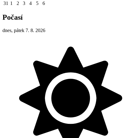
31
1
2
3
4
5
6
Počasí
dnes, pátek 7. 8. 2026