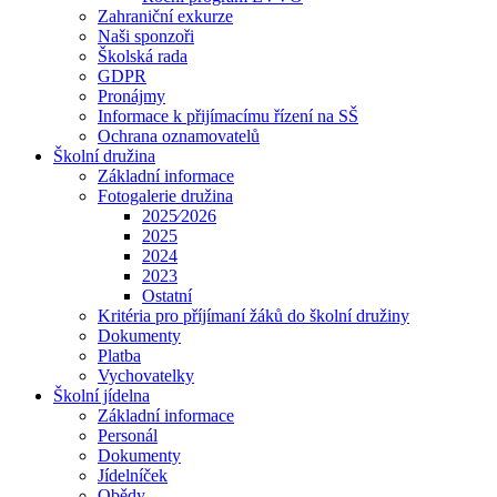
Zahraniční exkurze
Naši sponzoři
Školská rada
GDPR
Pronájmy
Informace k přijímacímu řízení na SŠ
Ochrana oznamovatelů
Školní družina
Základní informace
Fotogalerie družina
2025⁄2026
2025
2024
2023
Ostatní
Kritéria pro příjímaní žáků do školní družiny
Dokumenty
Platba
Vychovatelky
Školní jídelna
Základní informace
Personál
Dokumenty
Jídelníček
Obědy