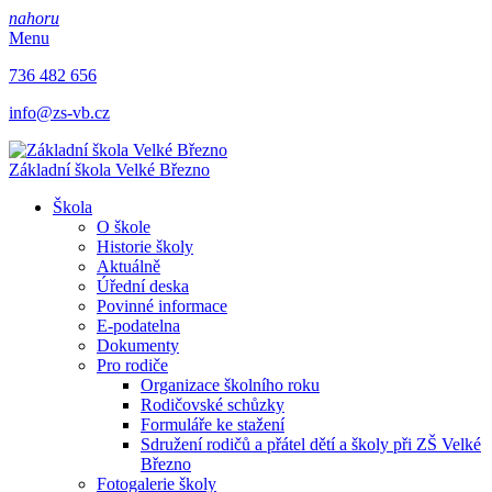
nahoru
Menu
736 482 656
info@zs-vb.cz
Základní škola
Velké Březno
Škola
O škole
Historie školy
Aktuálně
Úřední deska
Povinné informace
E-podatelna
Dokumenty
Pro rodiče
Organizace školního roku
Rodičovské schůzky
Formuláře ke stažení
Sdružení rodičů a přátel dětí a školy při ZŠ Velké
Březno
Fotogalerie školy