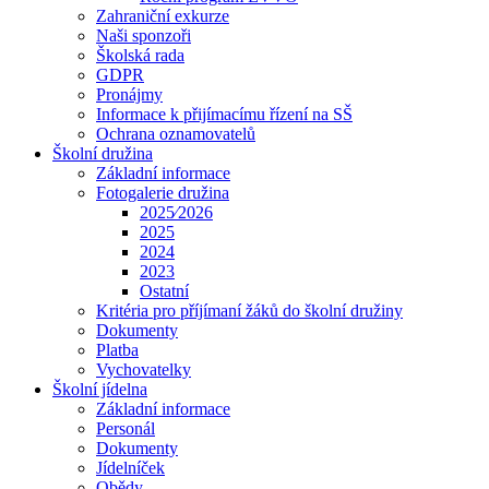
Zahraniční exkurze
Naši sponzoři
Školská rada
GDPR
Pronájmy
Informace k přijímacímu řízení na SŠ
Ochrana oznamovatelů
Školní družina
Základní informace
Fotogalerie družina
2025⁄2026
2025
2024
2023
Ostatní
Kritéria pro příjímaní žáků do školní družiny
Dokumenty
Platba
Vychovatelky
Školní jídelna
Základní informace
Personál
Dokumenty
Jídelníček
Obědy