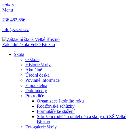
nahoru
Menu
736 482 656
info@zs-vb.cz
Základní škola
Velké Březno
Škola
O škole
Historie školy
Aktuálně
Úřední deska
Povinné informace
E-podatelna
Dokumenty
Pro rodiče
Organizace školního roku
Rodičovské schůzky
Formuláře ke stažení
Sdružení rodičů a přátel dětí a školy při ZŠ Velké
Březno
Fotogalerie školy