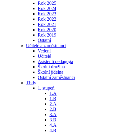
Rok 2025
Rok 2024
Rok 2023
Rok 2022
Rok 2021
Rok 2020
Rok 2019
Ostatní
Učitelé a zaměstnanci
Vedení
Učitelé
Asistenti pedagoga
Školní družina
Školní jídelna
Ostatní zaměstnanci
Třídy
1. stupeň
1.A
1.B
2.A
2.B
3.A
3.B
4.A
4.B