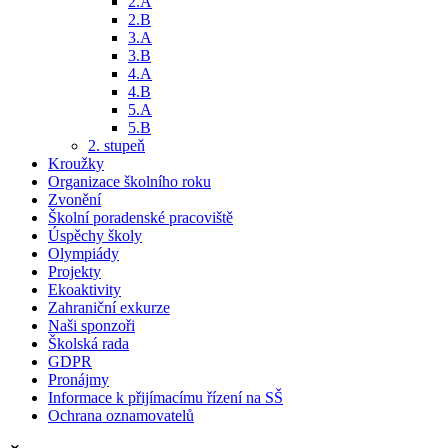
2.A
2.B
3.A
3.B
4.A
4.B
5.A
5.B
2. stupeň
Kroužky
Organizace školního roku
Zvonění
Školní poradenské pracoviště
Úspěchy školy
Olympiády
Projekty
Ekoaktivity
Zahraniční exkurze
Naši sponzoři
Školská rada
GDPR
Pronájmy
Informace k přijímacímu řízení na SŠ
Ochrana oznamovatelů