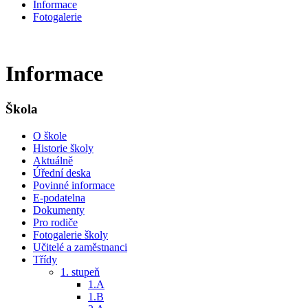
Informace
Fotogalerie
Informace
Škola
O škole
Historie školy
Aktuálně
Úřední deska
Povinné informace
E-podatelna
Dokumenty
Pro rodiče
Fotogalerie školy
Učitelé a zaměstnanci
Třídy
1. stupeň
1.A
1.B