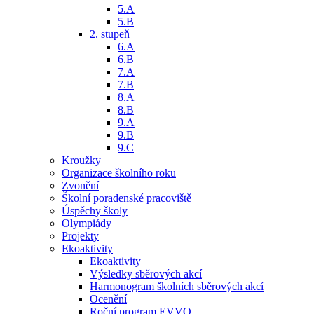
5.A
5.B
2. stupeň
6.A
6.B
7.A
7.B
8.A
8.B
9.A
9.B
9.C
Kroužky
Organizace školního roku
Zvonění
Školní poradenské pracoviště
Úspěchy školy
Olympiády
Projekty
Ekoaktivity
Ekoaktivity
Výsledky sběrových akcí
Harmonogram školních sběrových akcí
Ocenění
Roční program EVVO