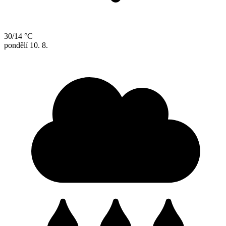
30/14 °C
pondělí
10. 8.