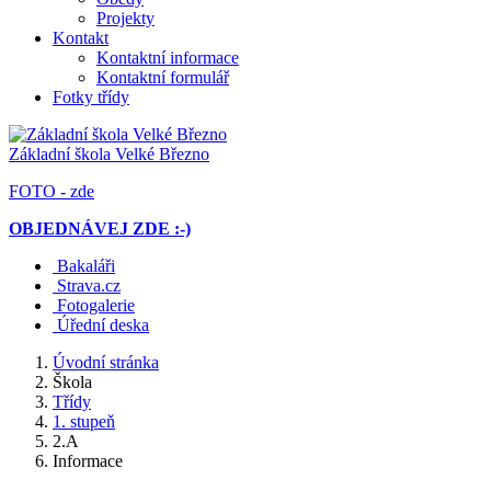
Projekty
Kontakt
Kontaktní informace
Kontaktní formulář
Fotky třídy
Základní škola
Velké Březno
FOTO - zde
OBJEDNÁVEJ ZDE :-)
Bakaláři
Strava.cz
Fotogalerie
Úřední deska
Úvodní stránka
Škola
Třídy
1. stupeň
2.A
Informace