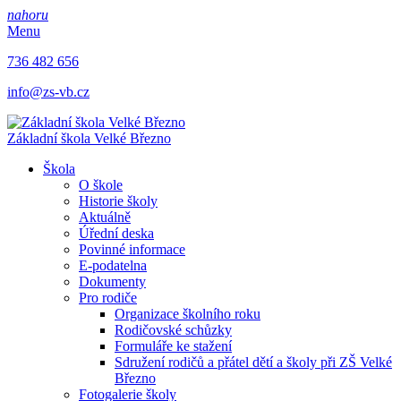
nahoru
Menu
736 482 656
info@zs-vb.cz
Základní škola
Velké Březno
Škola
O škole
Historie školy
Aktuálně
Úřední deska
Povinné informace
E-podatelna
Dokumenty
Pro rodiče
Organizace školního roku
Rodičovské schůzky
Formuláře ke stažení
Sdružení rodičů a přátel dětí a školy při ZŠ Velké
Březno
Fotogalerie školy