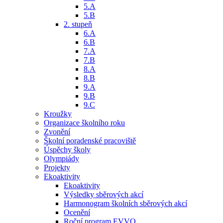
5.A
5.B
2. stupeň
6.A
6.B
7.A
7.B
8.A
8.B
9.A
9.B
9.C
Kroužky
Organizace školního roku
Zvonění
Školní poradenské pracoviště
Úspěchy školy
Olympiády
Projekty
Ekoaktivity
Ekoaktivity
Výsledky sběrových akcí
Harmonogram školních sběrových akcí
Ocenění
Roční program EVVO