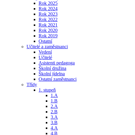
Rok 2025
Rok 2024
Rok 2023
Rok 2022
Rok 2021
Rok 2020
Rok 2019
Ostatní
Učitelé a zaměstnanci
Vedení
Učitelé
Asistenti pedagoga
Školní družina
Školní jídelna
Ostatní zaměstnanci
Třídy
1. stupeň
1.A
1.B
2.A
2.B
3.A
3.B
4.A
4.B