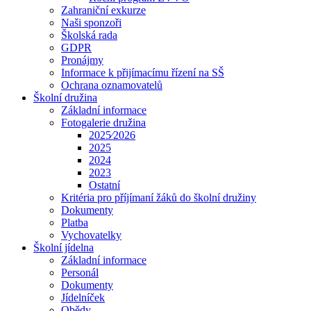
Zahraniční exkurze
Naši sponzoři
Školská rada
GDPR
Pronájmy
Informace k přijímacímu řízení na SŠ
Ochrana oznamovatelů
Školní družina
Základní informace
Fotogalerie družina
2025⁄2026
2025
2024
2023
Ostatní
Kritéria pro příjímaní žáků do školní družiny
Dokumenty
Platba
Vychovatelky
Školní jídelna
Základní informace
Personál
Dokumenty
Jídelníček
Obědy