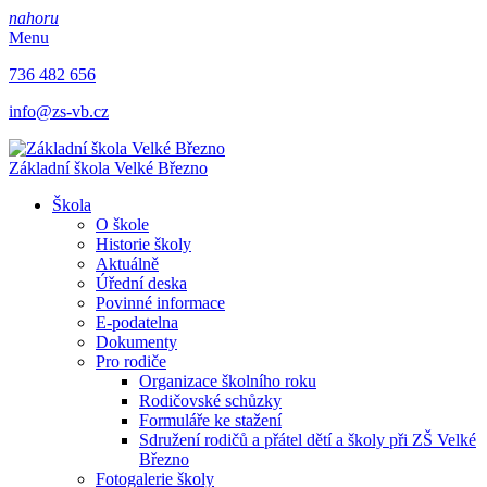
nahoru
Menu
736 482 656
info@zs-vb.cz
Základní škola
Velké Březno
Škola
O škole
Historie školy
Aktuálně
Úřední deska
Povinné informace
E-podatelna
Dokumenty
Pro rodiče
Organizace školního roku
Rodičovské schůzky
Formuláře ke stažení
Sdružení rodičů a přátel dětí a školy při ZŠ Velké
Březno
Fotogalerie školy