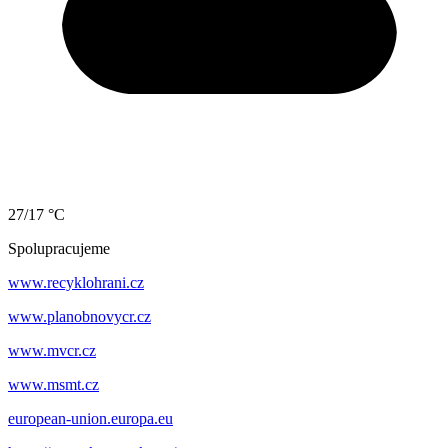
27/17 °C
Spolupracujeme
www.recyklohrani.cz
www.planobnovycr.cz
www.mvcr.cz
www.msmt.cz
european-union.europa.eu