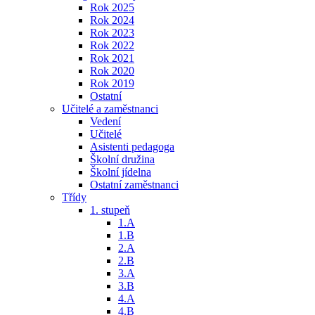
Rok 2025
Rok 2024
Rok 2023
Rok 2022
Rok 2021
Rok 2020
Rok 2019
Ostatní
Učitelé a zaměstnanci
Vedení
Učitelé
Asistenti pedagoga
Školní družina
Školní jídelna
Ostatní zaměstnanci
Třídy
1. stupeň
1.A
1.B
2.A
2.B
3.A
3.B
4.A
4.B