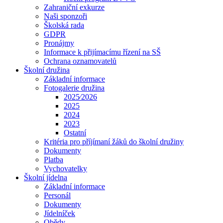
Zahraniční exkurze
Naši sponzoři
Školská rada
GDPR
Pronájmy
Informace k přijímacímu řízení na SŠ
Ochrana oznamovatelů
Školní družina
Základní informace
Fotogalerie družina
2025⁄2026
2025
2024
2023
Ostatní
Kritéria pro příjímaní žáků do školní družiny
Dokumenty
Platba
Vychovatelky
Školní jídelna
Základní informace
Personál
Dokumenty
Jídelníček
Obědy