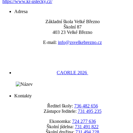
https://www.kr-ustecky.cz/
Adresa
Základní škola Velké Březno
Školní 87
403 23 Velké Březno
E-mail:
info@zsvelkebrezno.cz
CAORLE 2026
Kontakty
Ředitel školy:
736 482 656
Zástupce ředitele:
731 495 235
Ekonomka:
724 277 636
Školní jídelna:
731 491 822
Školní družina:
731 494 228