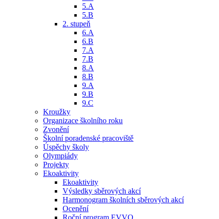
5.A
5.B
2. stupeň
6.A
6.B
7.A
7.B
8.A
8.B
9.A
9.B
9.C
Kroužky
Organizace školního roku
Zvonění
Školní poradenské pracoviště
Úspěchy školy
Olympiády
Projekty
Ekoaktivity
Ekoaktivity
Výsledky sběrových akcí
Harmonogram školních sběrových akcí
Ocenění
Roční program EVVO