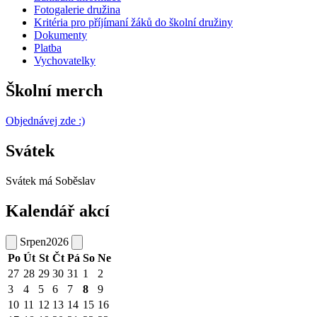
Fotogalerie družina
Kritéria pro příjímaní žáků do školní družiny
Dokumenty
Platba
Vychovatelky
Školní merch
Objednávej zde :)
Svátek
Svátek má
Soběslav
Kalendář akcí
Srpen
2026
Po
Út
St
Čt
Pá
So
Ne
27
28
29
30
31
1
2
3
4
5
6
7
8
9
10
11
12
13
14
15
16