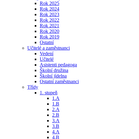
Rok 2025
Rok 2024
Rok 2023
Rok 2022
Rok 2021
Rok 2020
Rok 2019
Ostatní
Učitelé a zaměstnanci
Vedení
Učitelé
Asistenti pedagoga
Školní družina
Školní jídelna
Ostatní zaměstnanci
Třídy
1. stupeň
1.A
1.B
2.A
2.B
3.A
3.B
4.A
4.B