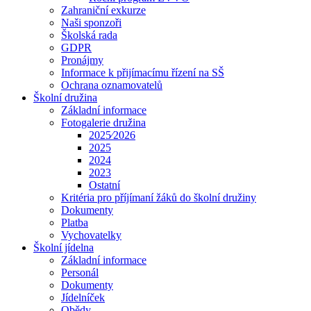
Zahraniční exkurze
Naši sponzoři
Školská rada
GDPR
Pronájmy
Informace k přijímacímu řízení na SŠ
Ochrana oznamovatelů
Školní družina
Základní informace
Fotogalerie družina
2025⁄2026
2025
2024
2023
Ostatní
Kritéria pro příjímaní žáků do školní družiny
Dokumenty
Platba
Vychovatelky
Školní jídelna
Základní informace
Personál
Dokumenty
Jídelníček
Obědy