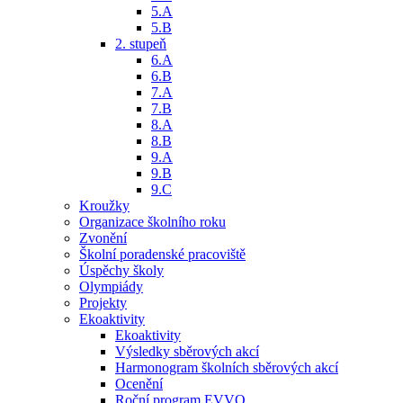
5.A
5.B
2. stupeň
6.A
6.B
7.A
7.B
8.A
8.B
9.A
9.B
9.C
Kroužky
Organizace školního roku
Zvonění
Školní poradenské pracoviště
Úspěchy školy
Olympiády
Projekty
Ekoaktivity
Ekoaktivity
Výsledky sběrových akcí
Harmonogram školních sběrových akcí
Ocenění
Roční program EVVO