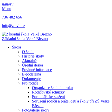
nahoru
Menu
736 482 656
info@zs-vb.cz
Základní škola
Velké Březno
Škola
O škole
Historie školy
Aktuálně
Úřední deska
Povinné informace
E-podatelna
Dokumenty
Pro rodiče
Organizace školního roku
Rodičovské schůzky
Formuláře ke stažení
Sdružení rodičů a přátel dětí a školy při ZŠ Velké
Březno
Fotogalerie školy