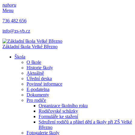
nahoru
Menu
736 482 656
info@zs-vb.cz
Základní škola
Velké Březno
Škola
O škole
Historie školy
Aktuálně
Úřední deska
Povinné informace
E-podatelna
Dokumenty
Pro rodiče
Organizace školního roku
Rodičovské schůzky
Formuláře ke stažení
Sdružení rodičů a přátel dětí a školy při ZŠ Velké
Březno
Fotogalerie školy