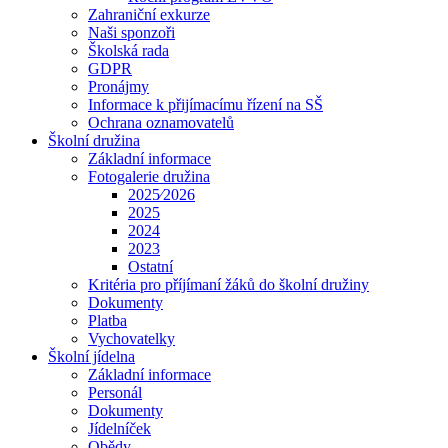
Zahraniční exkurze
Naši sponzoři
Školská rada
GDPR
Pronájmy
Informace k přijímacímu řízení na SŠ
Ochrana oznamovatelů
Školní družina
Základní informace
Fotogalerie družina
2025⁄2026
2025
2024
2023
Ostatní
Kritéria pro příjímaní žáků do školní družiny
Dokumenty
Platba
Vychovatelky
Školní jídelna
Základní informace
Personál
Dokumenty
Jídelníček
Obědy