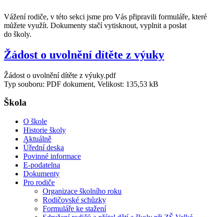
Vážení rodiče, v této sekci jsme pro Vás připravili formuláře, které
můžete využít. Dokumenty stačí vytisknout, vyplnit a poslat
do školy.
Žádost o uvolnění dítěte z výuky
Žádost o uvolnění dítěte z výuky.pdf
Typ souboru: PDF dokument, Velikost: 135,53 kB
Škola
O škole
Historie školy
Aktuálně
Úřední deska
Povinné informace
E-podatelna
Dokumenty
Pro rodiče
Organizace školního roku
Rodičovské schůzky
Formuláře ke stažení