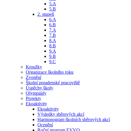
5.A
5.B
2. stupeň
6.A
6.B
7.A
7.B
8.A
8.B
9.A
9.B
9.C
Kroužky
Organizace školního roku
Zvonění
Školní poradenské pracoviště
Úspěchy školy
Olympiády
Projekty
Ekoaktivity
Ekoaktivity
Výsledky sběrových akcí
Harmonogram školních sběrových akcí
Ocenění
Roční program EVVO