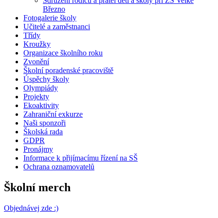
Sdružení rodičů a přátel dětí a školy při ZŠ Velké
Březno
Fotogalerie školy
Učitelé a zaměstnanci
Třídy
Kroužky
Organizace školního roku
Zvonění
Školní poradenské pracoviště
Úspěchy školy
Olympiády
Projekty
Ekoaktivity
Zahraniční exkurze
Naši sponzoři
Školská rada
GDPR
Pronájmy
Informace k přijímacímu řízení na SŠ
Ochrana oznamovatelů
Školní merch
Objednávej zde :)