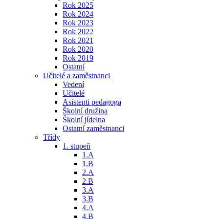
Rok 2025
Rok 2024
Rok 2023
Rok 2022
Rok 2021
Rok 2020
Rok 2019
Ostatní
Učitelé a zaměstnanci
Vedení
Učitelé
Asistenti pedagoga
Školní družina
Školní jídelna
Ostatní zaměstnanci
Třídy
1. stupeň
1.A
1.B
2.A
2.B
3.A
3.B
4.A
4.B