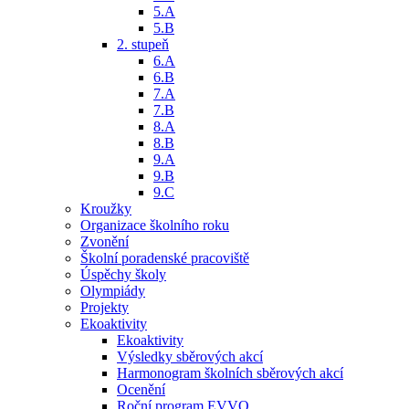
5.A
5.B
2. stupeň
6.A
6.B
7.A
7.B
8.A
8.B
9.A
9.B
9.C
Kroužky
Organizace školního roku
Zvonění
Školní poradenské pracoviště
Úspěchy školy
Olympiády
Projekty
Ekoaktivity
Ekoaktivity
Výsledky sběrových akcí
Harmonogram školních sběrových akcí
Ocenění
Roční program EVVO