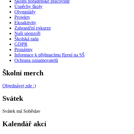
Školní poradenské pracoviště
Úspěchy školy
Olympiády
Projekty
Ekoaktivity
Zahraniční exkurze
Naši sponzoři
Školská rada
GDPR
Pronájmy
Informace k přijímacímu řízení na SŠ
Ochrana oznamovatelů
Školní merch
Objednávej zde :)
Svátek
Svátek má
Soběslav
Kalendář akcí