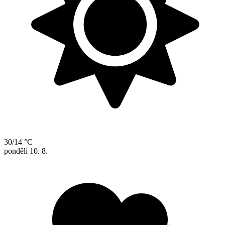
30/14 °C
pondělí
10. 8.