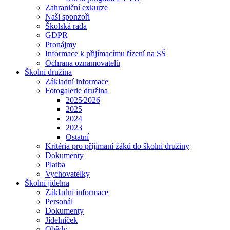
Zahraniční exkurze
Naši sponzoři
Školská rada
GDPR
Pronájmy
Informace k přijímacímu řízení na SŠ
Ochrana oznamovatelů
Školní družina
Základní informace
Fotogalerie družina
2025⁄2026
2025
2024
2023
Ostatní
Kritéria pro příjímaní žáků do školní družiny
Dokumenty
Platba
Vychovatelky
Školní jídelna
Základní informace
Personál
Dokumenty
Jídelníček
Obědy