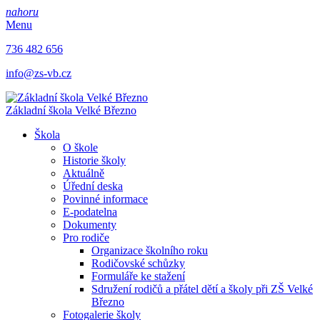
nahoru
Menu
736 482 656
info@zs-vb.cz
Základní škola
Velké Březno
Škola
O škole
Historie školy
Aktuálně
Úřední deska
Povinné informace
E-podatelna
Dokumenty
Pro rodiče
Organizace školního roku
Rodičovské schůzky
Formuláře ke stažení
Sdružení rodičů a přátel dětí a školy při ZŠ Velké
Březno
Fotogalerie školy