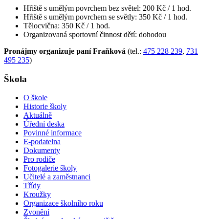
Hřiště s umělým povrchem bez světel: 200 Kč / 1 hod.
Hřiště s umělým povrchem se světly: 350 Kč / 1 hod.
Tělocvična: 350 Kč / 1 hod.
Organizovaná sportovní činnost dětí: dohodou
Pronájmy organizuje paní Fraňková
(tel.:
475 228 239
,
731
495 235
)
Škola
O škole
Historie školy
Aktuálně
Úřední deska
Povinné informace
E-podatelna
Dokumenty
Pro rodiče
Fotogalerie školy
Učitelé a zaměstnanci
Třídy
Kroužky
Organizace školního roku
Zvonění