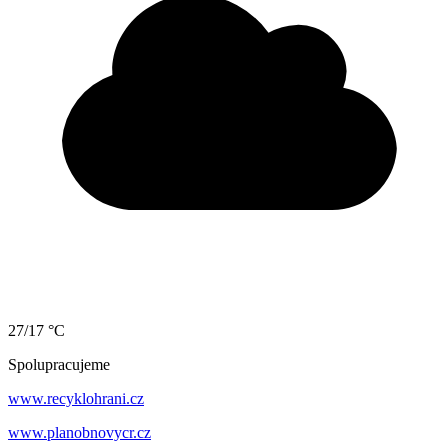
27/17 °C
Spolupracujeme
www.recyklohrani.cz
www.planobnovycr.cz