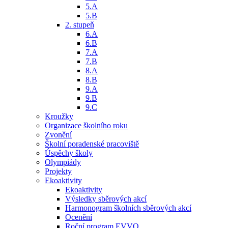
5.A
5.B
2. stupeň
6.A
6.B
7.A
7.B
8.A
8.B
9.A
9.B
9.C
Kroužky
Organizace školního roku
Zvonění
Školní poradenské pracoviště
Úspěchy školy
Olympiády
Projekty
Ekoaktivity
Ekoaktivity
Výsledky sběrových akcí
Harmonogram školních sběrových akcí
Ocenění
Roční program EVVO