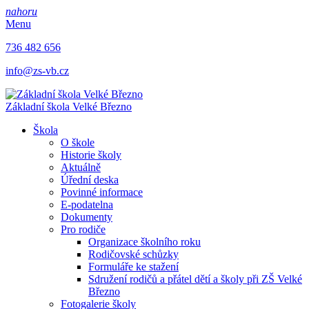
nahoru
Menu
736 482 656
info@zs-vb.cz
Základní škola
Velké Březno
Škola
O škole
Historie školy
Aktuálně
Úřední deska
Povinné informace
E-podatelna
Dokumenty
Pro rodiče
Organizace školního roku
Rodičovské schůzky
Formuláře ke stažení
Sdružení rodičů a přátel dětí a školy při ZŠ Velké
Březno
Fotogalerie školy