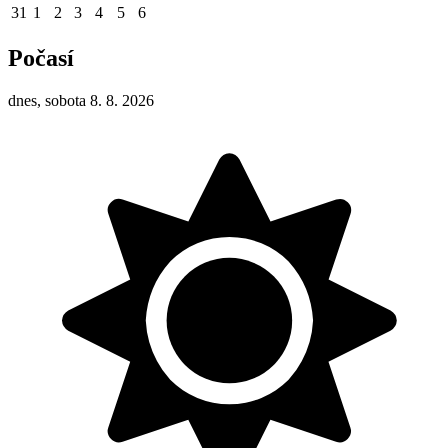
31
1
2
3
4
5
6
Počasí
dnes, sobota 8. 8. 2026