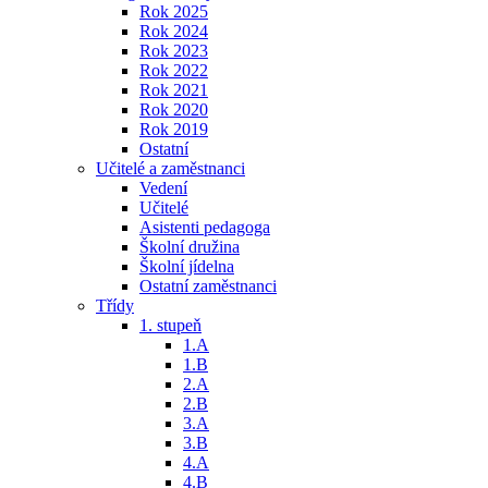
Rok 2025
Rok 2024
Rok 2023
Rok 2022
Rok 2021
Rok 2020
Rok 2019
Ostatní
Učitelé a zaměstnanci
Vedení
Učitelé
Asistenti pedagoga
Školní družina
Školní jídelna
Ostatní zaměstnanci
Třídy
1. stupeň
1.A
1.B
2.A
2.B
3.A
3.B
4.A
4.B