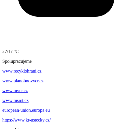
27/17 °C
Spolupracujeme
www.recyklohrani.cz
www.planobnovycr.cz
www.mvcr.cz
www.msmt.cz
european-union.europa.eu
https://www.kr-ustecky.cz/