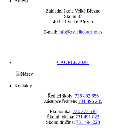
Adresa
Základní škola Velké Březno
Školní 87
403 23 Velké Březno
E-mail:
info@zsvelkebrezno.cz
CAORLE 2026
Kontakty
Ředitel školy:
736 482 656
Zástupce ředitele:
731 495 235
Ekonomka:
724 277 636
Školní jídelna:
731 491 822
Školní družina:
731 494 228