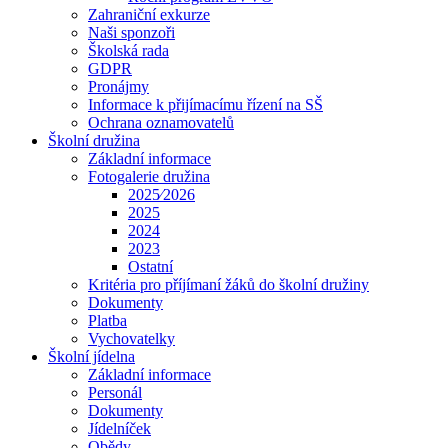
Zahraniční exkurze
Naši sponzoři
Školská rada
GDPR
Pronájmy
Informace k přijímacímu řízení na SŠ
Ochrana oznamovatelů
Školní družina
Základní informace
Fotogalerie družina
2025⁄2026
2025
2024
2023
Ostatní
Kritéria pro příjímaní žáků do školní družiny
Dokumenty
Platba
Vychovatelky
Školní jídelna
Základní informace
Personál
Dokumenty
Jídelníček
Obědy