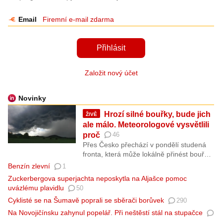
Email
Firemní e-mail zdarma
Přihlásit
Založit nový účet
Novinky
Hrozí silné bouřky, bude jich
ŽIVĚ
ale málo. Meteorologové vysvětlili
proč
46
Přes Česko přechází v pondělí studená
fronta, která může lokálně přinést bouřky,
ojediněle i silné a s výraznějšími nárazy
Benzín zlevní
1
větru. Nebude jich ale moc. Přestože je
Zuckerbergova superjachta neposkytla na Aljašce pomoc
v atmosféře energie dostatek, bude
uvázlému plavidlu
50
chybět „spouštěč“, vysvětlují
Cyklisté se na Šumavě poprali se sběrači borůvek
290
meteorologové.
Na Novojičínsku zahynul popelář. Při neštěstí stál na stupačce