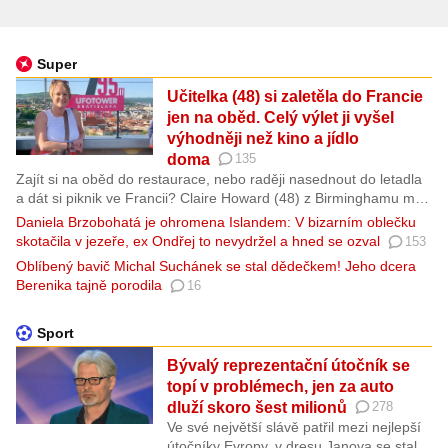
Super
Učitelka (48) si zaletěla do Francie
jen na oběd. Celý výlet ji vyšel
výhodněji než kino a jídlo
doma
135
Zajít si na oběd do restaurace, nebo raději nasednout do letadla
a dát si piknik ve Francii? Claire Howard (48) z Birminghamu má
jasno. Učitelka si díky levným letenkám udělala jednodenní výlet
Daniela Brzobohatá je ohromena Islandem: V bizarním oblečku
do francouzského Beauvais. Za letenky, dopravu, jídlo i pití
skotačila v jezeře, ex Ondřej to nevydržel a hned se ozval
153
utratila v přepočtu zhruba dva tisíce korun, a ještě před půlnocí
Oblíbený bavič Michal Suchánek se stal dědečkem! Jeho dcera
byla zpátky doma.
Berenika tajně porodila
16
Sport
Bývalý reprezentační útočník se
topí v problémech, jen za auto
dluží skoro šest milionů
278
Ve své největší slávě patřil mezi nejlepší
útočníky Evropy, v dresu Janova se stal