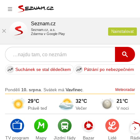
Seznam.cz
Seznam.cz, a.s.
Nainstalovat
Zdarma v Google Play
Suchánek se stal dědečkem
Pátrání po nebezpečném m
Pondělí
10. srpna
.
Svátek má
Vavřinec
.
Meteoradar
29
°C
32
°C
21
°C
Právě teď
Večer
V noci
TV program
Mapy
Jízdní řády
Bazar
Lidé
Rádi