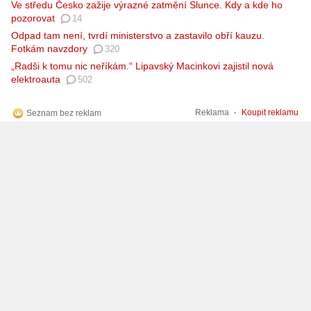
Ve středu Česko zažije výrazné zatmění Slunce. Kdy a kde ho
pozorovat
14
Odpad tam není, tvrdí ministerstvo a zastavilo obří kauzu.
Fotkám navzdory
320
„Radši k tomu nic neříkám.“ Lipavský Macinkovi zajistil nová
elektroauta
502
Reklama
Koupit reklamu
Seznam bez reklam