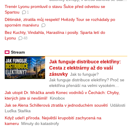
legendou. Jenže po kariéře přišly
Trenér Lyonu promluvil o stavu Šulce před odvetou se
problémy, především finanční. Bývalý
Spartou
1
fotbalový reprezentant Tomáš Skuhravý
Dětinské, ztratila můj respekt! Hvězdy Tour se rozhádaly po
vyhlásil v květnu osobní bankrot. Nyní
sporném manévru
vyšlo na světlo světa, z čeho se dluh ve
Bez Kuchty, Vindahla, Haraslína i posily. Sparta letí do
výši necelých osmi milionů korun skládá.
Lyonu
48
Stream
Jak funguje distribuce elektřiny:
Cesta z elektrárny až do vaší
zásuvky
Jak to funguje?
Jak funguje distribuce elektřiny? Proč se
elektřina přenáší na velmi vysokém
napětí (VVN), co znamená vysoké napětí
Jak utopit Dr. Mráčka aneb Konec vodníků v Čechách: Chyby,
(VN) a nízké napětí (NN) a jak se
kterých jste si nevšimli!
Kinobox
elektřina dostane z elektrárny až do vaší
Jak se Alena Schillerová ztratila v jednoduchém souvětí
Události
zásuvky? V tomto dokumentárním videu
Luďka Staňka
od WebMaxi projdeme celou cestu
Když udeří příroda. Největší krupobití zachycená na
elektrické energie – od výroby v
kameru
Minuty do katastrofy
elektrárně přes přenosovou soustavu,
rozvodny, transformátory a distribuční síť