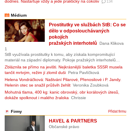
dodnes. Nastartuje vždy a jede prakticky na cokoliv
134
Médium
Prostitutky ve službách StB: Co se
dělo v odposlouchávaných
pokojích
pražských interhotelů
Dana Klikova
1
StB využívala prostitutky k tomu, aby získala kompromitující
materiál na západní diplomaty. Pokoje pražských interhotelů
ukrývaly mikrofony i kamery a záznam z jediné noci mohl později
Zbláznila se přímo na jevišti. Nejkrásnější baletka SSSR musela
posloužit k nátlaku.
tančit mrtvým, režim jí zlomil duši
Petra Pavlíčková
Helena Vondráčková: Naštvání Pilarové, Přenosilové i P. Jandy.
Helenin otec se snažil průšvih žehlit
Veronika Zoubková
Mohutná tlama, 400 kg: kanic obrovský, obr korálových útesů,
dokáže spolknout i malého žraloka
Chrissie
Firmy
Přidat firmu
HAVEL & PARTNERS
Občanské právo