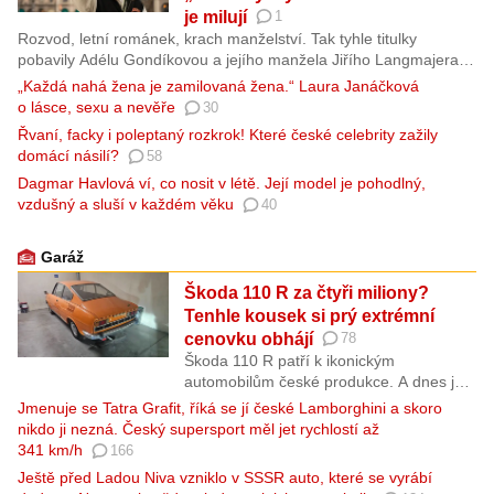
energetiky. Pokud vás zajímá elektřina,
je milují
1
energetika, elektrické sítě,
Rozvod, letní románek, krach manželství. Tak tyhle titulky
transformátory, elektrárny, technologie,
pobavily Adélu Gondíkovou a jejího manžela Jiřího Langmajera.
fyzika nebo elektrotechnika, toto video
A jak je u nich zvykem, ze všeho včetně sebe si udělali legraci.
„Každá nahá žena je zamilovaná žena.“ Laura Janáčková
vám celý systém vysvětlí jednoduše a
Své fanoušky tak nejen rozesmáli, ale zároveň i uklidnili. U
o lásce, sexu a nevěře
krok za krokem.
30
„Langošů“ doma je prostě vše v pořádku, jen herec teď natáčí
Řvaní, facky i poleptaný rozkrok! Které české celebrity zažily
celovečerní snímek Lajna – konečně film, a Adéla tak leckdy
domácí násilí?
58
usíná spíš vedle trenéra Hrouzka než vedle Jiřího Langmajera.
Dagmar Havlová ví, co nosit v létě. Její model je pohodlný,
vzdušný a sluší v každém věku
40
Garáž
Škoda 110 R za čtyři miliony?
Tenhle kousek si prý extrémní
cenovku obhájí
78
Škoda 110 R patří k ikonickým
automobilům české produkce. A dnes je
tohle elegantní kupé veteránem, které
Jmenuje se Tatra Grafit, říká se jí české Lamborghini a skoro
může stát dost peněz. Přesto nás
nikdo ji nezná. Český supersport měl jet rychlostí až
překvapilo, když jsme našli jeden kousek
341 km/h
166
na prodej za 4 miliony korun.
Ještě před Ladou Niva vzniklo v SSSR auto, které se vyrábí