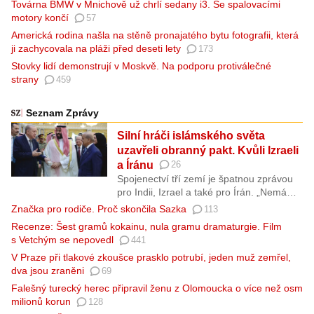
Továrna BMW v Mnichově už chrlí sedany i3. Se spalovacími
motory končí
57
Americká rodina našla na stěně pronajatého bytu fotografii, která
ji zachycovala na pláži před deseti lety
173
Stovky lidí demonstrují v Moskvě. Na podporu protiválečné
strany
459
Seznam Zprávy
Silní hráči islámského světa
uzavřeli obranný pakt. Kvůli Izraeli
a Íránu
26
Spojenectví tří zemí je špatnou zprávou
pro Indii, Izrael a také pro Írán. „Nemáme
důvod se toho obávat,“ zní z Teheránu.
Značka pro rodiče. Proč skončila Sazka
113
Recenze: Šest gramů kokainu, nula gramu dramaturgie. Film
s Vetchým se nepovedl
441
V Praze při tlakové zkoušce prasklo potrubí, jeden muž zemřel,
dva jsou zraněni
69
Falešný turecký herec připravil ženu z Olomoucka o více než osm
milionů korun
128