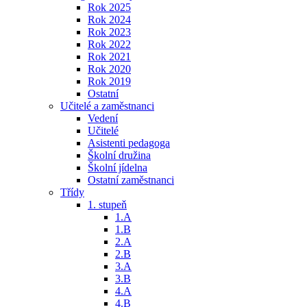
Rok 2025
Rok 2024
Rok 2023
Rok 2022
Rok 2021
Rok 2020
Rok 2019
Ostatní
Učitelé a zaměstnanci
Vedení
Učitelé
Asistenti pedagoga
Školní družina
Školní jídelna
Ostatní zaměstnanci
Třídy
1. stupeň
1.A
1.B
2.A
2.B
3.A
3.B
4.A
4.B