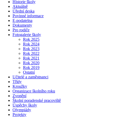
Historie školy
Aktuálně
Úřední deska
Povinné informace
E-podatelna
Dokumenty
Pro rodiče
Fotogalerie školy
Rok 2025
Rok 2024
Rok 2023
Rok 2022
Rok 2021
Rok 2020
Rok 2019
Ostatní
Učitelé a zaměstnanci
Třídy
Kroužky
Organizace školního roku
Zvonění
Školní poradenské pracoviště
Úspěchy školy
Olympiády
Projekty