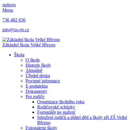
nahoru
Menu
736 482 656
info@zs-vb.cz
Základní škola
Velké Březno
Škola
O škole
Historie školy
Aktuálně
Úřední deska
Povinné informace
E-podatelna
Dokumenty
Pro rodiče
Organizace školního roku
Rodičovské schůzky
Formuláře ke stažení
Sdružení rodičů a přátel dětí a školy při ZŠ Velké
Březno
Fotogalerie školy