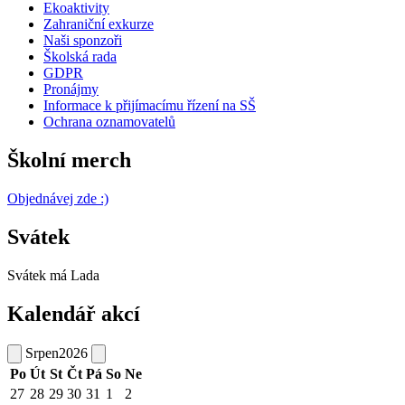
Ekoaktivity
Zahraniční exkurze
Naši sponzoři
Školská rada
GDPR
Pronájmy
Informace k přijímacímu řízení na SŠ
Ochrana oznamovatelů
Školní merch
Objednávej zde :)
Svátek
Svátek má
Lada
Kalendář akcí
Srpen
2026
Po
Út
St
Čt
Pá
So
Ne
27
28
29
30
31
1
2