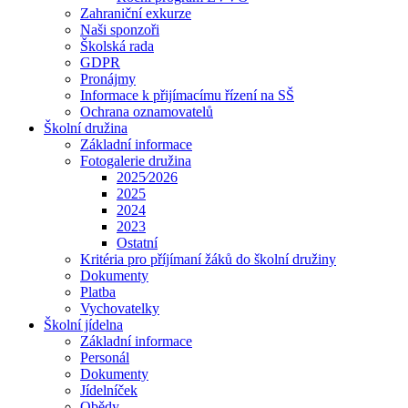
Zahraniční exkurze
Naši sponzoři
Školská rada
GDPR
Pronájmy
Informace k přijímacímu řízení na SŠ
Ochrana oznamovatelů
Školní družina
Základní informace
Fotogalerie družina
2025⁄2026
2025
2024
2023
Ostatní
Kritéria pro příjímaní žáků do školní družiny
Dokumenty
Platba
Vychovatelky
Školní jídelna
Základní informace
Personál
Dokumenty
Jídelníček
Obědy