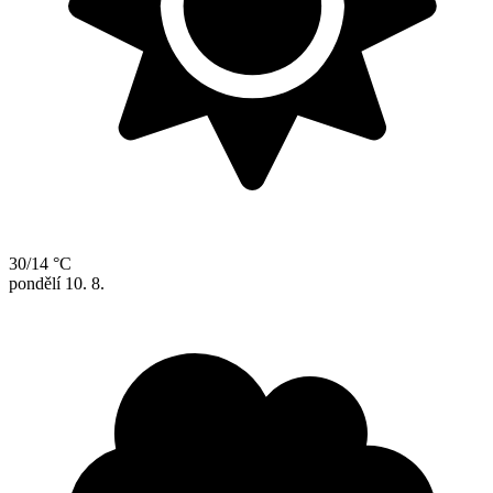
30/14 °C
pondělí
10. 8.