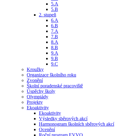
5.A
5.B
2. stupeň
6.A
6.B
7.A
7.B
8.A
8.B
9.A
9.B
9.C
Kroužky
Organizace školního roku
Zvonění
Školní poradenské pracoviště
Úspěchy školy
Olympiády
Projekty
Ekoaktivity
Ekoaktivity
Výsledky sběrových akcí
Harmonogram školních sběrových akcí
Ocenění
Roční program EVVO