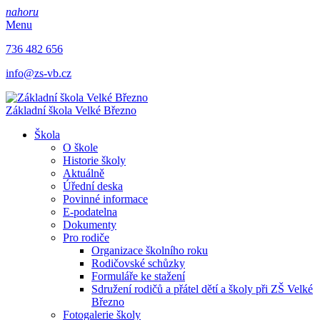
nahoru
Menu
736 482 656
info@zs-vb.cz
Základní škola
Velké Březno
Škola
O škole
Historie školy
Aktuálně
Úřední deska
Povinné informace
E-podatelna
Dokumenty
Pro rodiče
Organizace školního roku
Rodičovské schůzky
Formuláře ke stažení
Sdružení rodičů a přátel dětí a školy při ZŠ Velké
Březno
Fotogalerie školy