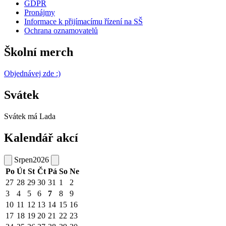
GDPR
Pronájmy
Informace k přijímacímu řízení na SŠ
Ochrana oznamovatelů
Školní merch
Objednávej zde :)
Svátek
Svátek má
Lada
Kalendář akcí
Srpen
2026
Po
Út
St
Čt
Pá
So
Ne
27
28
29
30
31
1
2
3
4
5
6
7
8
9
10
11
12
13
14
15
16
17
18
19
20
21
22
23