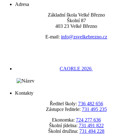
Adresa
Základní škola Velké Březno
Školní 87
403 23 Velké Březno
E-mail:
info@zsvelkebrezno.cz
CAORLE 2026
Kontakty
Ředitel školy:
736 482 656
Zástupce ředitele:
731 495 235
Ekonomka:
724 277 636
Školní jídelna:
731 491 822
Školní družina:
731 494 228