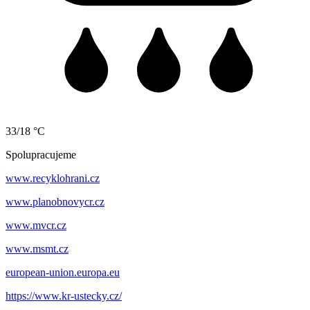
33/18 °C
Spolupracujeme
www.recyklohrani.cz
www.planobnovycr.cz
www.mvcr.cz
www.msmt.cz
european-union.europa.eu
https://www.kr-ustecky.cz/