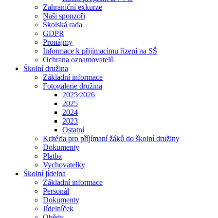
Zahraniční exkurze
Naši sponzoři
Školská rada
GDPR
Pronájmy
Informace k přijímacímu řízení na SŠ
Ochrana oznamovatelů
Školní družina
Základní informace
Fotogalerie družina
2025⁄2026
2025
2024
2023
Ostatní
Kritéria pro příjímaní žáků do školní družiny
Dokumenty
Platba
Vychovatelky
Školní jídelna
Základní informace
Personál
Dokumenty
Jídelníček
Obědy