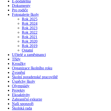
E-podatelna
Dokumenty
Pro rodiče
Fotogalerie školy
Rok 2025
Rok 2024
Rok 2023
Rok 2022
Rok 2021
Rok 2020
Rok 2019
Ostatní
Učitelé a zaměstnanci
Třídy
Kroužky
Organizace školního roku
Zvonění
Školní poradenské pracoviště
Úspěchy školy
Olympiády
Projekty
Ekoaktivity
Zahraniční exkurze
Naši sponzoři
Školská rada