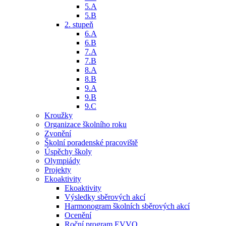
5.A
5.B
2. stupeň
6.A
6.B
7.A
7.B
8.A
8.B
9.A
9.B
9.C
Kroužky
Organizace školního roku
Zvonění
Školní poradenské pracoviště
Úspěchy školy
Olympiády
Projekty
Ekoaktivity
Ekoaktivity
Výsledky sběrových akcí
Harmonogram školních sběrových akcí
Ocenění
Roční program EVVO