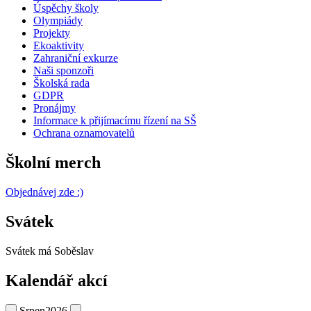
Úspěchy školy
Olympiády
Projekty
Ekoaktivity
Zahraniční exkurze
Naši sponzoři
Školská rada
GDPR
Pronájmy
Informace k přijímacímu řízení na SŠ
Ochrana oznamovatelů
Školní merch
Objednávej zde :)
Svátek
Svátek má
Soběslav
Kalendář akcí
Srpen
2026