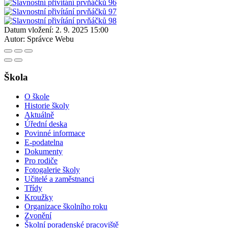
Datum vložení:
2. 9. 2025 15:00
Autor:
Správce Webu
Škola
O škole
Historie školy
Aktuálně
Úřední deska
Povinné informace
E-podatelna
Dokumenty
Pro rodiče
Fotogalerie školy
Učitelé a zaměstnanci
Třídy
Kroužky
Organizace školního roku
Zvonění
Školní poradenské pracoviště