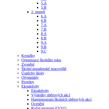
5.A
5.B
2. stupeň
6.A
6.B
7.A
7.B
8.A
8.B
9.A
9.B
9.C
Kroužky
Organizace školního roku
Zvonění
Školní poradenské pracoviště
Úspěchy školy
Olympiády
Projekty
Ekoaktivity
Ekoaktivity
Výsledky sběrových akcí
Harmonogram školních sběrových akcí
Ocenění
Roční program EVVO