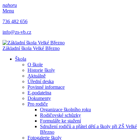
nahoru
Menu
736 482 656
info@zs-vb.cz
Základní škola
Velké Březno
Škola
O škole
Historie školy
Aktuálně
Úřední deska
Povinné informace
E-podatelna
Dokumenty
Pro rodiče
Organizace školního roku
Rodičovské schůzky
Formuláře ke stažení
Sdružení rodičů a přátel dětí a školy při ZŠ Velké
Březno
Fotogalerie školy