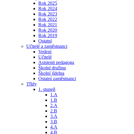
Rok 2025
Rok 2024
Rok 2023
Rok 2022
Rok 2021
Rok 2020
Rok 2019
Ostatní
Učitelé a zaměstnanci
Vedení
Učitelé
Asistenti pedagoga
Školní družina
Školní jídelna
Ostatní zaměstnanci
Třídy
1. stupeň
1.A
1.B
2.A
2.B
3.A
3.B
4.A
4.B