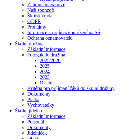
Zahraniční exkurze
Naši sponzoři
Školská rada
GDPR
Pronájmy
Informace k přijímacímu řízení na SŠ
Ochrana oznamovatelů
Školní družina
Základní informace
Fotogalerie družina
2025⁄2026
2025
2024
2023
Ostatní
Kritéria pro příjímaní žáků do školní družiny
Dokumenty
Platba
Vychovatelky
Školní jídelna
Základní informace
Personál
Dokumenty
Jídelníček
Obědy