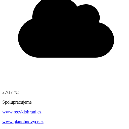
27/17 °C
Spolupracujeme
www.recyklohrani.cz
www.planobnovycr.cz