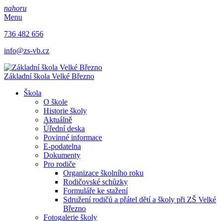
nahoru
Menu
736 482 656
info@zs-vb.cz
Základní škola
Velké Březno
Škola
O škole
Historie školy
Aktuálně
Úřední deska
Povinné informace
E-podatelna
Dokumenty
Pro rodiče
Organizace školního roku
Rodičovské schůzky
Formuláře ke stažení
Sdružení rodičů a přátel dětí a školy při ZŠ Velké
Březno
Fotogalerie školy