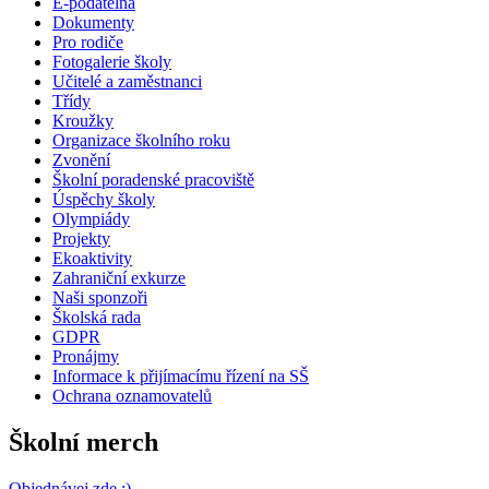
E-podatelna
Dokumenty
Pro rodiče
Fotogalerie školy
Učitelé a zaměstnanci
Třídy
Kroužky
Organizace školního roku
Zvonění
Školní poradenské pracoviště
Úspěchy školy
Olympiády
Projekty
Ekoaktivity
Zahraniční exkurze
Naši sponzoři
Školská rada
GDPR
Pronájmy
Informace k přijímacímu řízení na SŠ
Ochrana oznamovatelů
Školní merch
Objednávej zde :)