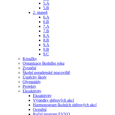
5.A
5.B
2. stupeň
6.A
6.B
7.A
7.B
8.A
8.B
9.A
9.B
9.C
Kroužky
Organizace školního roku
Zvonění
Školní poradenské pracoviště
Úspěchy školy
Olympiády
Projekty
Ekoaktivity
Ekoaktivity
Výsledky sběrových akcí
Harmonogram školních sběrových akcí
Ocenění
Roční program EVVO