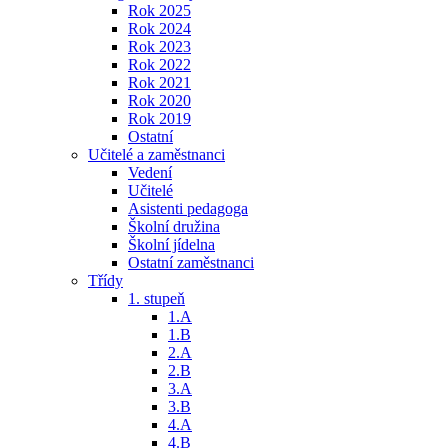
Rok 2025
Rok 2024
Rok 2023
Rok 2022
Rok 2021
Rok 2020
Rok 2019
Ostatní
Učitelé a zaměstnanci
Vedení
Učitelé
Asistenti pedagoga
Školní družina
Školní jídelna
Ostatní zaměstnanci
Třídy
1. stupeň
1.A
1.B
2.A
2.B
3.A
3.B
4.A
4.B