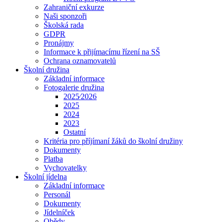
Zahraniční exkurze
Naši sponzoři
Školská rada
GDPR
Pronájmy
Informace k přijímacímu řízení na SŠ
Ochrana oznamovatelů
Školní družina
Základní informace
Fotogalerie družina
2025⁄2026
2025
2024
2023
Ostatní
Kritéria pro příjímaní žáků do školní družiny
Dokumenty
Platba
Vychovatelky
Školní jídelna
Základní informace
Personál
Dokumenty
Jídelníček
Obědy