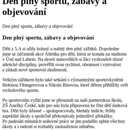
Den plný sportu, zábavy a
objevování
Den plný sportu, zábavy a objevování
Den plný sportu, zábavy a objevování
Děti z 5.A si užily krásný a nabitý den plný zážitků. Dopoledne
jsme se zúčastnili akce Atletika pro děti, která se konala na stadionu
v Ústí nad Labem. Na deseti stanovištích si žáci vyzkoušeli různé
atletické disciplíny, prověřili svou rychlost, obratnost i vytrvalost
a získali nové sportovní zkušenosti.
Velkým zážitkem bylo také setkání s významnými sportovkyněmi
Helenou Fibingerovou a Nikolu Bisovou, které dětem přiblížily svět
vrcholového sportu.
Po sportovním vyžití jsme se přesunuli na naši partnerskou školu,
ZŠ Anežky České, kde pro nás byla připravena ke Dni dětí úniková
hra. Děti byly úžasné – spolupracovaly, hledaly indicie, řešily
zapeklité úkoly a společně překonávaly jednotlivé překážky.
Po padesáti minutách usilovné práce se jim podařilo splnit všechny
úkoly a s radostí si rozbalily zaslouženou odměnu.